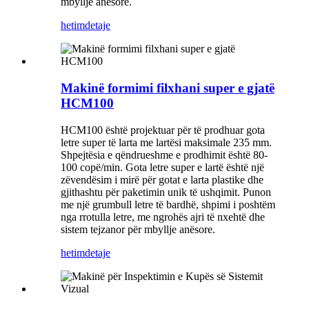
mbyllje anësore.
hetim
detaje
Makinë formimi filxhani super e gjatë
HCM100
HCM100 është projektuar për të prodhuar gota
letre super të larta me lartësi maksimale 235 mm.
Shpejtësia e qëndrueshme e prodhimit është 80-
100 copë/min. Gota letre super e lartë është një
zëvendësim i mirë për gotat e larta plastike dhe
gjithashtu për paketimin unik të ushqimit. Punon
me një grumbull letre të bardhë, shpimi i poshtëm
nga rrotulla letre, me ngrohës ajri të nxehtë dhe
sistem tejzanor për mbyllje anësore.
hetim
detaje