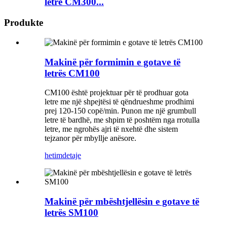
letre CM300...
Produkte
Makinë për formimin e gotave të
letrës CM100
CM100 është projektuar për të prodhuar gota
letre me një shpejtësi të qëndrueshme prodhimi
prej 120-150 copë/min. Punon me një grumbull
letre të bardhë, me shpim të poshtëm nga rrotulla
letre, me ngrohës ajri të nxehtë dhe sistem
tejzanor për mbyllje anësore.
hetim
detaje
Makinë për mbështjellësin e gotave të
letrës SM100