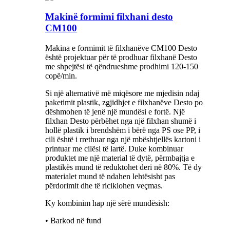
Makinë formimi filxhani desto
CM100
Makina e formimit të filxhanëve CM100 Desto
është projektuar për të prodhuar filxhanë Desto
me shpejtësi të qëndrueshme prodhimi 120-150
copë/min.
Si një alternativë më miqësore me mjedisin ndaj
paketimit plastik, zgjidhjet e filxhanëve Desto po
dëshmohen të jenë një mundësi e fortë. Një
filxhan Desto përbëhet nga një filxhan shumë i
hollë plastik i brendshëm i bërë nga PS ose PP, i
cili është i rrethuar nga një mbështjellës kartoni i
printuar me cilësi të lartë. Duke kombinuar
produktet me një material të dytë, përmbajtja e
plastikës mund të reduktohet deri në 80%. Të dy
materialet mund të ndahen lehtësisht pas
përdorimit dhe të riciklohen veçmas.
Ky kombinim hap një sërë mundësish:
• Barkod në fund