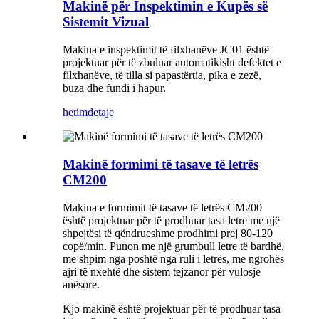
Makinë për Inspektimin e Kupës së
Sistemit Vizual
Makina e inspektimit të filxhanëve JC01 është
projektuar për të zbuluar automatikisht defektet e
filxhanëve, të tilla si papastërtia, pika e zezë,
buza dhe fundi i hapur.
hetim
detaje
Makinë formimi të tasave të letrës
CM200
Makina e formimit të tasave të letrës CM200
është projektuar për të prodhuar tasa letre me një
shpejtësi të qëndrueshme prodhimi prej 80-120
copë/min. Punon me një grumbull letre të bardhë,
me shpim nga poshtë nga ruli i letrës, me ngrohës
ajri të nxehtë dhe sistem tejzanor për vulosje
anësore.
Kjo makinë është projektuar për të prodhuar tasa