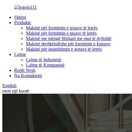
Shtëpi
Produkte
Makinë për formimin e gotave të letrës
Makinë për formimin e tasave të letrës
Makinë me mëngë filxhani me mur të dyfishtë
Makinë drejtkëndëshe për formimin e kupave
Makinë për inspektimin e gotave të letrës
Lajme
Lajme të Industrisë
Lajme të Kompanisë
Rreth Nesh
Na Kontaktoni
English
merr një kuotë