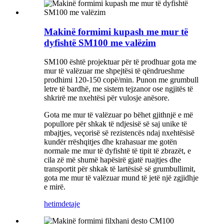
Makinë formimi kupash me mur të
dyfishtë SM100 me valëzim
SM100 është projektuar për të prodhuar gota me
mur të valëzuar me shpejtësi të qëndrueshme
prodhimi 120-150 copë/min. Punon me grumbull
letre të bardhë, me sistem tejzanor ose ngjitës të
shkrirë me nxehtësi për vulosje anësore.
Gota me mur të valëzuar po bëhet gjithnjë e më
popullore për shkak të ndjesisë së saj unike të
mbajtjes, veçorisë së rezistencës ndaj nxehtësisë
kundër rrëshqitjes dhe krahasuar me gotën
normale me mur të dyfishtë të tipit të zbrazët, e
cila zë më shumë hapësirë ​​gjatë ruajtjes dhe
transportit për shkak të lartësisë së grumbullimit,
gota me mur të valëzuar mund të jetë një zgjidhje
e mirë.
hetim
detaje