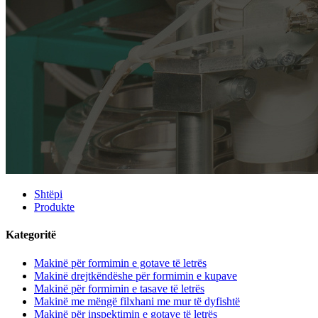
Shtëpi
Produkte
Kategoritë
Makinë për formimin e gotave të letrës
Makinë drejtkëndëshe për formimin e kupave
Makinë për formimin e tasave të letrës
Makinë me mëngë filxhani me mur të dyfishtë
Makinë për inspektimin e gotave të letrës