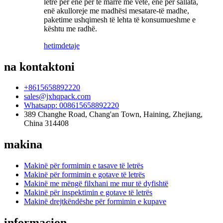
letre për enë për të marrë me vete, enë për sallata,
enë akulloreje me madhësi mesatare-të madhe,
paketime ushqimesh të lehta të konsumueshme e
kështu me radhë.
hetim
detaje
na kontaktoni
+8615658892220
sales@jxhqpack.com
Whatsapp: 008615658892220
389 Changhe Road, Chang'an Town, Haining, Zhejiang,
China 314408
makina
Makinë për formimin e tasave të letrës
Makinë për formimin e gotave të letrës
Makinë me mëngë filxhani me mur të dyfishtë
Makinë për inspektimin e gotave të letrës
Makinë drejtkëndëshe për formimin e kupave
informacion