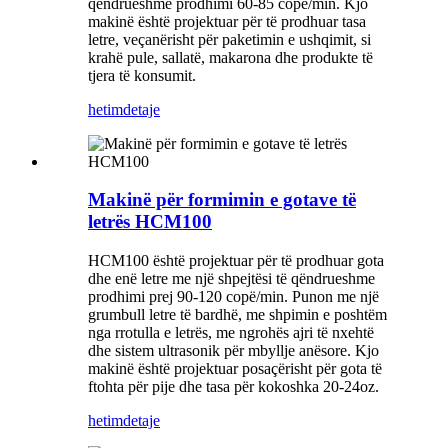
qëndrueshme prodhimi 60-85 copë/min. Kjo
makinë është projektuar për të prodhuar tasa
letre, veçanërisht për paketimin e ushqimit, si
krahë pule, sallatë, makarona dhe produkte të
tjera të konsumit.
hetim
detaje
Makinë për formimin e gotave të
letrës HCM100
HCM100 është projektuar për të prodhuar gota
dhe enë letre me një shpejtësi të qëndrueshme
prodhimi prej 90-120 copë/min. Punon me një
grumbull letre të bardhë, me shpimin e poshtëm
nga rrotulla e letrës, me ngrohës ajri të nxehtë
dhe sistem ultrasonik për mbyllje anësore. Kjo
makinë është projektuar posaçërisht për gota të
ftohta për pije dhe tasa për kokoshka 20-24oz.
hetim
detaje