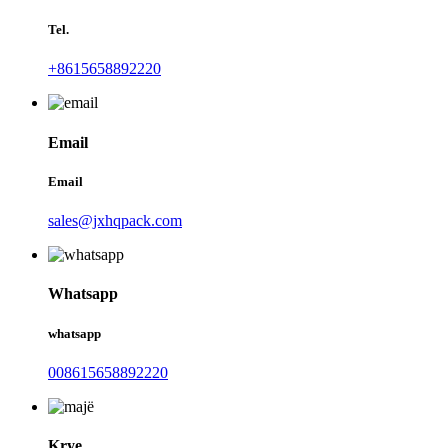
Tel.
+8615658892220
Email
Email
sales@jxhqpack.com
Whatsapp
whatsapp
008615658892220
Krye