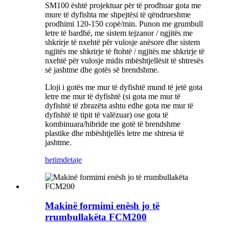
SM100 është projektuar për të prodhuar gota me
mure të dyfishta me shpejtësi të qëndrueshme
prodhimi 120-150 copë/min. Punon me grumbull
letre të bardhë, me sistem tejzanor / ngjitës me
shkrirje të nxehtë për vulosje anësore dhe sistem
ngjitës me shkrirje të ftohtë / ngjitës me shkrirje të
nxehtë për vulosje midis mbështjellësit të shtresës
së jashtme dhe gotës së brendshme.
Lloji i gotës me mur të dyfishtë mund të jetë gota
letre me mur të dyfishtë (si gota me mur të
dyfishtë të zbrazëta ashtu edhe gota me mur të
dyfishtë të tipit të valëzuar) ose gota të
kombinuara/hibride me gotë të brendshme
plastike dhe mbështjellës letre me shtresa të
jashtme.
hetim
detaje
Makinë formimi enësh jo të
rrumbullakëta FCM200