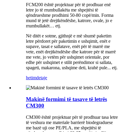
FCM200 është projektuar për të prodhuar enë
letre jo të rrumbullakëta me shpejtësi të
qëndrueshme prodhimi 50-80 copë/min. Forma
mund të jetë drejtkëndëshe, katrore, ovale, jo e
rrumbullakët… etj.
Në ditët e sotme, gjithnjë e më shumë paketim
letre përdoret për paketimin e ushqimit, enët e
supave, tasat e sallatave, enët për të marrë me
vete, enët drejtkëndëshe dhe katrore për të marrë
me vete, jo vetëm për ushqimet orientale, por
edhe për ushqimet e stilit perëndimor si sallata,
spageti, makarona, ushqime deti, krahë pule... etj.
hetim
detaje
Makinë formimi të tasave të letrës
CM300
CM300 është projektuar për të prodhuar tasa letre
të veshura me materiale barrierë biodegraduese
me bazë uji ose PE/PLA, me shpejtësi të