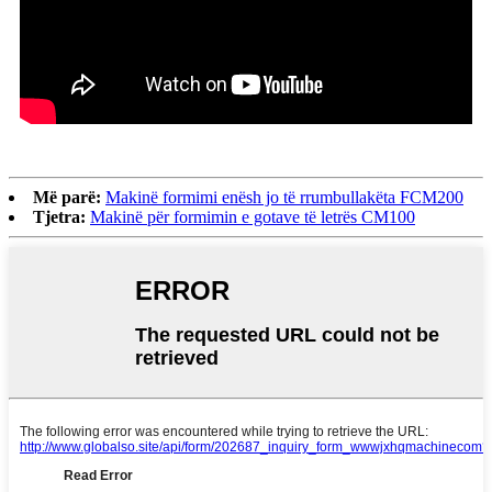
Më parë:
Makinë formimi enësh jo të rrumbullakëta FCM200
Tjetra:
Makinë për formimin e gotave të letrës CM100