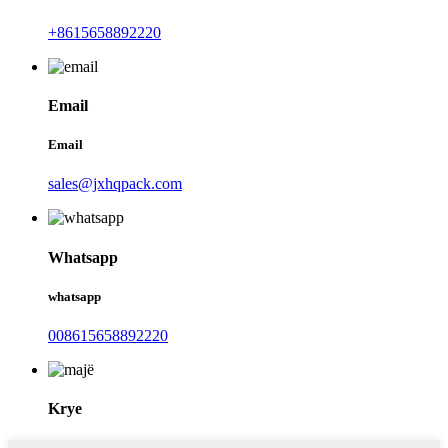
+8615658892220
Email
Email
sales@jxhqpack.com
Whatsapp
whatsapp
008615658892220
Krye