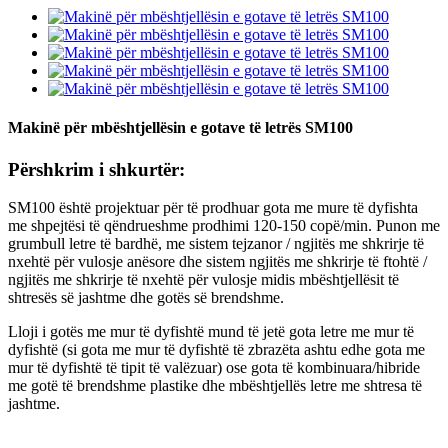
Makinë për mbështjellësin e gotave të letrës SM100
Përshkrim i shkurtër:
SM100 është projektuar për të prodhuar gota me mure të dyfishta
me shpejtësi të qëndrueshme prodhimi 120-150 copë/min. Punon me
grumbull letre të bardhë, me sistem tejzanor / ngjitës me shkrirje të
nxehtë për vulosje anësore dhe sistem ngjitës me shkrirje të ftohtë /
ngjitës me shkrirje të nxehtë për vulosje midis mbështjellësit të
shtresës së jashtme dhe gotës së brendshme.
Lloji i gotës me mur të dyfishtë mund të jetë gota letre me mur të
dyfishtë (si gota me mur të dyfishtë të zbrazëta ashtu edhe gota me
mur të dyfishtë të tipit të valëzuar) ose gota të kombinuara/hibride
me gotë të brendshme plastike dhe mbështjellës letre me shtresa të
jashtme.