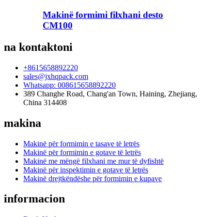
Makinë formimi filxhani desto
CM100
na kontaktoni
+8615658892220
sales@jxhqpack.com
Whatsapp: 008615658892220
389 Changhe Road, Chang'an Town, Haining, Zhejiang,
China 314408
makina
Makinë për formimin e tasave të letrës
Makinë për formimin e gotave të letrës
Makinë me mëngë filxhani me mur të dyfishtë
Makinë për inspektimin e gotave të letrës
Makinë drejtkëndëshe për formimin e kupave
informacion