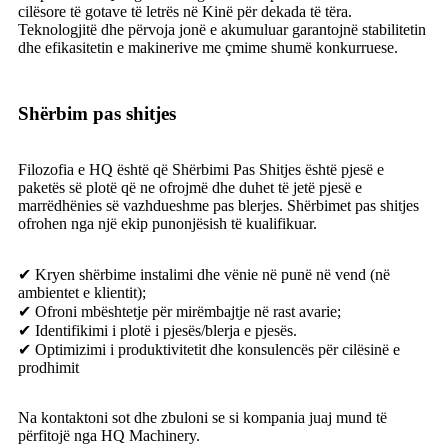
cilësore të gotave të letrës në Kinë për dekada të tëra.
Teknologjitë dhe përvoja jonë e akumuluar garantojnë stabilitetin
dhe efikasitetin e makinerive me çmime shumë konkurruese.
Shërbim pas shitjes
Filozofia e HQ është që Shërbimi Pas Shitjes është pjesë e
paketës së plotë që ne ofrojmë dhe duhet të jetë pjesë e
marrëdhënies së vazhdueshme pas blerjes. Shërbimet pas shitjes
ofrohen nga një ekip punonjësish të kualifikuar.
✔ Kryen shërbime instalimi dhe vënie në punë në vend (në
ambientet e klientit);
✔ Ofroni mbështetje për mirëmbajtje në rast avarie;
✔ Identifikimi i plotë i pjesës/blerja e pjesës.
✔ Optimizimi i produktivitetit dhe konsulencës për cilësinë e
prodhimit
Na kontaktoni sot dhe zbuloni se si kompania juaj mund të
përfitojë nga HQ Machinery.