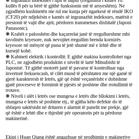
❋ Ingranazh indeksues i tipit të hapur (rregullimi i kullës 10:
kullës 8 për ta bërë të gjithë funksionin më të arsyeshëm). Ne
zgjodhëm kushinetën me rul me kunja për ngarkesë të rëndë IKO
(CF20) për ndjekësin e kamës së ingranazhit indeksues, matësit e
presionit të vajit dhe ajrit, përdoren transmetues dixhitalë (Japoni
Panasonic).
❋ Krahët e palosshëm dhe kaçurrelat janë të rregullueshme mbi
tavolinën kryesore, nuk nevojitet rregullim brenda kornizës
kryesore në mënyrë që puna të jetë shumë më e lehtë dhe të
kursejë kohë.
❋ Kabineti elektrik i kontrollit: E gjithë makina kontrollohet nga
PLC, ne zgjodhëm produktin e nivelit të lartë Mitsubishi të
Japonisë. Të gjithë motorët janë të pavarur të kontrolluar nga
invertorë frekuencash, të cilët mund të përshtaten me një gamë të
gjerë karakteresh të letrës, gjë që është veçanërisht e dobishme
gjatë proceseve të formimit të pjesës së poshtme dhe rrotullimit të
rrotave.
❋ Niveli i ulët i letrës ose mungesa e letrës dhe bllokimi i letrës,
mungesa e letrës së poshtme etj., të gjitha këto defekte do të
shfaqen saktësisht në dritaren e alarmit të panelit me prekje, gjë
që është e lehtë dhe e thjeshtë për operatorin për ta përdorur
makinerinë.
Ekipi i Huan Qiang është angazhuar në prodhimin e makinerive