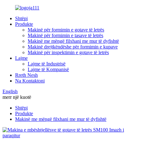
Shtëpi
Produkte
Makinë për formimin e gotave të letrës
Makinë për formimin e tasave të letrës
Makinë me mëngë filxhani me mur të dyfishtë
Makinë drejtkëndëshe për formimin e kupave
Makinë për inspektimin e gotave të letrës
Lajme
Lajme të Industrisë
Lajme të Kompanisë
Rreth Nesh
Na Kontaktoni
English
merr një kuotë
Shtëpi
Produkte
Makinë me mëngë filxhani me mur të dyfishtë