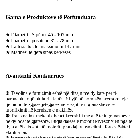
Gama e Produkteve të Përfunduara
★ Diametri i Sipërm: 45 - 105 mm
★ Diametri i poshtëm: 35 - 78 mm
★ Lartësia totale: maksimumi 137 mm
★ Madhësi të tjera sipas kërkesës
Avantazhi Konkurrues
❋ Tavolina e furnizimit është një dizajn me dy kate për të
parandaluar që pluhuri i letrës të hyjë në kornizën kryesore, gjë
që mund të zgjasë jetëgjatësinë e vajit të ingranazheve të
lubrifikimit në kornizën e makinës.
❋ Transmetimi mekanik bëhet kryesisht me anë të ingranazheve
në dy boshte gjatësore. Fuqia dalëse e motorit kryesor vjen nga të
dyja anët e boshtit të motorit, prandaj transmetimi i forcës është i
ekuilibruar.