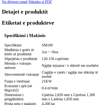
Na dërgoni email
Shkarko si PDF
Detajet e produktit
Etiketat e produkteve
Specifikimi i Makinës
Specifikimi
SM100
Madhësia e gotës së
2oz ~ 16oz
letrës së prodhimit
Shpejtësia e prodhimit
120-150 copë/min
Metoda e vulosjes
Ngjitje tejzanor / e shkrirë me nxehtësi
anësore
C
ngjitje e vjetër / ngjitje me shkrirje të
S
l
eeve
metodë vulosjeje
nxehtë
Fuqia e vlerësuar
21KW
Konsumi i ajrit (në
0.4 m³/min
6kg/cm2)
Dimensioni i
Gjatësia 2,820 mm x Gjerësia 1,300
përgjithshëm
mm x Lartësia 1,850 mm
Pesha neto e makinës
4,200 kg