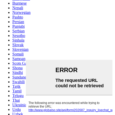
Burmese
Nepali
Norwegian
Pashto
Persian
Punjabi
Serbian
Sesotho
Sinhala
Slovak
Slovenian
Somali
Samoan
Scots Gaelic
Shona
Sindhi
Sundanese
Swahili
Tajik
Tamil
Telugu
Thai
Ukrainian
Urdu
Uzbek