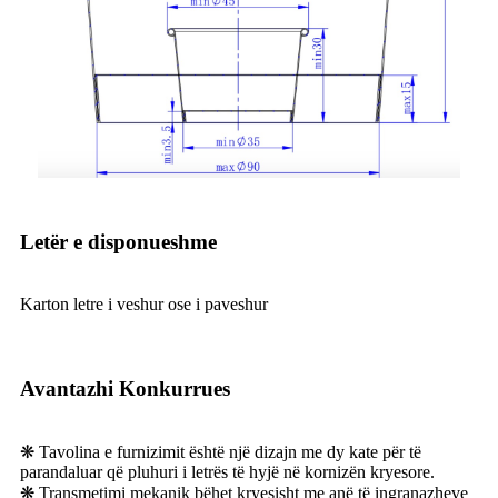
Letër e disponueshme
Karton letre i veshur ose i paveshur
Avantazhi Konkurrues
❋ Tavolina e furnizimit është një dizajn me dy kate për të
parandaluar që pluhuri i letrës të hyjë në kornizën kryesore.
❋ Transmetimi mekanik bëhet kryesisht me anë të ingranazheve