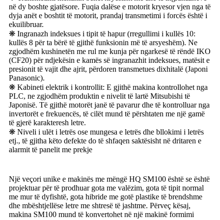
në dy boshte gjatësore. Fuqia dalëse e motorit kryesor vjen nga të
dyja anët e boshtit të motorit, prandaj transmetimi i forcës është i
ekuilibruar.
❋ Ingranazh indeksues i tipit të hapur (rregullimi i kullës 10:
kullës 8 për ta bërë të gjithë funksionin më të arsyeshëm). Ne
zgjodhëm kushinetën me rul me kunja për ngarkesë të rëndë IKO
(CF20) për ndjekësin e kamës së ingranazhit indeksues, matësit e
presionit të vajit dhe ajrit, përdoren transmetues dixhitalë (Japoni
Panasonic).
❋ Kabineti elektrik i kontrollit: E gjithë makina kontrollohet nga
PLC, ne zgjodhëm produktin e nivelit të lartë Mitsubishi të
Japonisë. Të gjithë motorët janë të pavarur dhe të kontrolluar nga
invertorët e frekuencës, të cilët mund të përshtaten me një gamë
të gjerë karakteresh letre.
❋ Niveli i ulët i letrës ose mungesa e letrës dhe bllokimi i letrës
etj., të gjitha këto defekte do të shfaqen saktësisht në dritaren e
alarmit të panelit me prekje
Një veçori unike e makinës me mëngë HQ SM100 është se është
projektuar për të prodhuar gota me valëzim, gota të tipit normal
me mur të dyfishtë, gota hibride me gotë plastike të brendshme
dhe mbështjellëse letre me shtresë të jashtme. Përveç kësaj,
makina SM100 mund të konvertohet në një makinë formimi