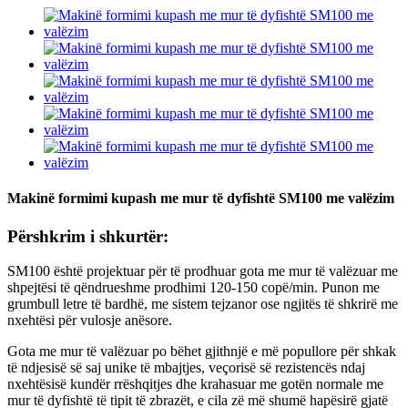
Makinë formimi kupash me mur të dyfishtë SM100 me valëzim
Përshkrim i shkurtër:
SM100 është projektuar për të prodhuar gota me mur të valëzuar me
shpejtësi të qëndrueshme prodhimi 120-150 copë/min. Punon me
grumbull letre të bardhë, me sistem tejzanor ose ngjitës të shkrirë me
nxehtësi për vulosje anësore.
Gota me mur të valëzuar po bëhet gjithnjë e më popullore për shkak
të ndjesisë së saj unike të mbajtjes, veçorisë së rezistencës ndaj
nxehtësisë kundër rrëshqitjes dhe krahasuar me gotën normale me
mur të dyfishtë të tipit të zbrazët, e cila zë më shumë hapësirë ​​gjatë