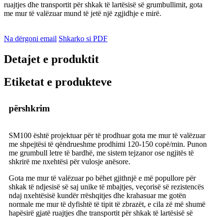
ruajtjes dhe transportit për shkak të lartësisë së grumbullimit, gota
me mur të valëzuar mund të jetë një zgjidhje e mirë.
Na dërgoni email
Shkarko si PDF
Detajet e produktit
Etiketat e produkteve
përshkrim
SM100 është projektuar për të prodhuar gota me mur të valëzuar
me shpejtësi të qëndrueshme prodhimi 120-150 copë/min. Punon
me grumbull letre të bardhë, me sistem tejzanor ose ngjitës të
shkrirë me nxehtësi për vulosje anësore.
Gota me mur të valëzuar po bëhet gjithnjë e më popullore për
shkak të ndjesisë së saj unike të mbajtjes, veçorisë së rezistencës
ndaj nxehtësisë kundër rrëshqitjes dhe krahasuar me gotën
normale me mur të dyfishtë të tipit të zbrazët, e cila zë më shumë
hapësirë ​​gjatë ruajtjes dhe transportit për shkak të lartësisë së