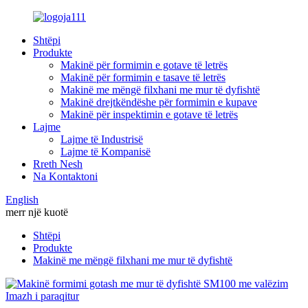
Shtëpi
Produkte
Makinë për formimin e gotave të letrës
Makinë për formimin e tasave të letrës
Makinë me mëngë filxhani me mur të dyfishtë
Makinë drejtkëndëshe për formimin e kupave
Makinë për inspektimin e gotave të letrës
Lajme
Lajme të Industrisë
Lajme të Kompanisë
Rreth Nesh
Na Kontaktoni
English
merr një kuotë
Shtëpi
Produkte
Makinë me mëngë filxhani me mur të dyfishtë