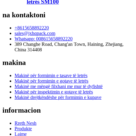
letrës SM100
na kontaktoni
+8615658892220
sales@jxhqpack.com
Whatsapp: 008615658892220
389 Changhe Road, Chang'an Town, Haining, Zhejiang,
China 314408
makina
Makinë për formimin e tasave të letrës
Makinë për formimin e gotave të letrës
Makinë me mëngë filxhani me mur të dyfishtë
Makinë për inspektimin e gotave të letrës
Makinë drejtkëndëshe për formimin e kupave
informacion
Rreth Nesh
Produkte
Lajme