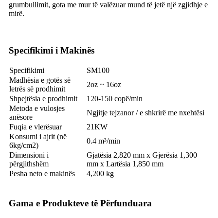
grumbullimit, gota me mur të valëzuar mund të jetë një zgjidhje e
mirë.
Specifikimi i Makinës
Specifikimi
SM100
Madhësia e gotës së
2oz ~ 16oz
letrës së prodhimit
Shpejtësia e prodhimit
120-150 copë/min
Metoda e vulosjes
Ngjitje tejzanor / e shkrirë me nxehtësi
anësore
Fuqia e vlerësuar
21KW
Konsumi i ajrit (në
0.4 m³/min
6kg/cm2)
Dimensioni i
Gjatësia 2,820 mm x Gjerësia 1,300
përgjithshëm
mm x Lartësia 1,850 mm
Pesha neto e makinës
4,200 kg
Gama e Produkteve të Përfunduara