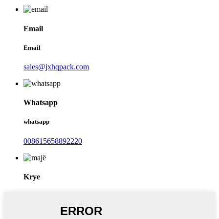
Email
Email
sales@jxhqpack.com
Whatsapp
whatsapp
008615658892220
Krye