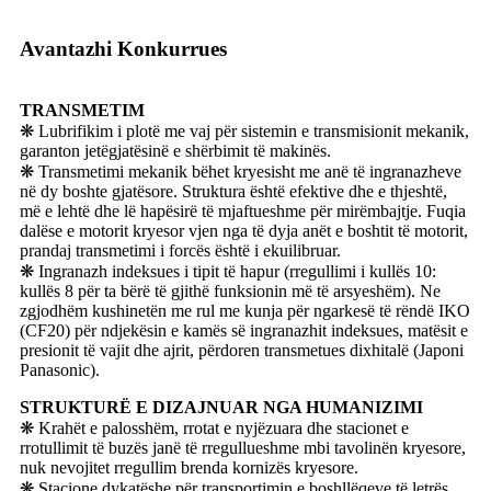
Avantazhi Konkurrues
TRANSMETIM
❋ Lubrifikim i plotë me vaj për sistemin e transmisionit mekanik,
garanton jetëgjatësinë e shërbimit të makinës.
❋ Transmetimi mekanik bëhet kryesisht me anë të ingranazheve
në dy boshte gjatësore. Struktura është efektive dhe e thjeshtë,
më e lehtë dhe lë hapësirë ​​të mjaftueshme për mirëmbajtje. Fuqia
dalëse e motorit kryesor vjen nga të dyja anët e boshtit të motorit,
prandaj transmetimi i forcës është i ekuilibruar.
❋ Ingranazh indeksues i tipit të hapur (rregullimi i kullës 10:
kullës 8 për ta bërë të gjithë funksionin më të arsyeshëm). Ne
zgjodhëm kushinetën me rul me kunja për ngarkesë të rëndë IKO
(CF20) për ndjekësin e kamës së ingranazhit indeksues, matësit e
presionit të vajit dhe ajrit, përdoren transmetues dixhitalë (Japoni
Panasonic).
STRUKTURË E DIZAJNUAR NGA HUMANIZIMI
❋ Krahët e palosshëm, rrotat e nyjëzuara dhe stacionet e
rrotullimit të buzës janë të rregullueshme mbi tavolinën kryesore,
nuk nevojitet rregullim brenda kornizës kryesore.
❋ Stacione dykatëshe për transportimin e boshllëqeve të letrës