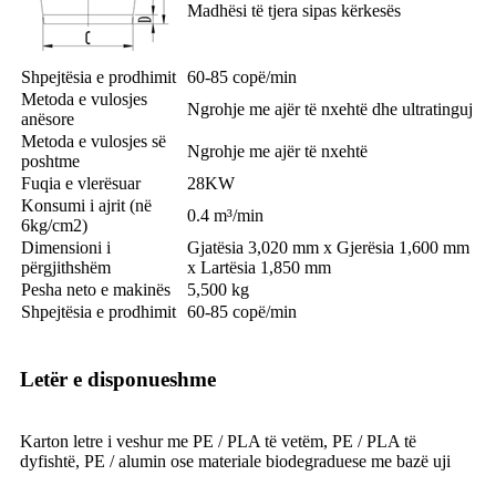
Madhësi të tjera sipas kërkesës
Shpejtësia e prodhimit
60-85 copë/min
Metoda e vulosjes
Ngrohje me ajër të nxehtë dhe ultratinguj
anësore
Metoda e vulosjes së
Ngrohje me ajër të nxehtë
poshtme
Fuqia e vlerësuar
28KW
Konsumi i ajrit (në
0.4 m³/min
6kg/cm2)
Dimensioni i
Gjatësia 3,020 mm x Gjerësia 1,600 mm
përgjithshëm
x Lartësia 1,850 mm
Pesha neto e makinës
5,500 kg
Shpejtësia e prodhimit
60-85 copë/min
Letër e disponueshme
Karton letre i veshur me PE / PLA të vetëm, PE / PLA të
dyfishtë, PE / alumin ose materiale biodegraduese me bazë uji