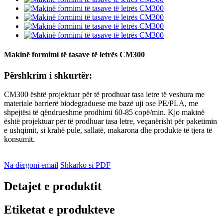
Makinë formimi të tasave të letrës CM300
Përshkrim i shkurtër:
CM300 është projektuar për të prodhuar tasa letre të veshura me
materiale barrierë biodegraduese me bazë uji ose PE/PLA, me
shpejtësi të qëndrueshme prodhimi 60-85 copë/min. Kjo makinë
është projektuar për të prodhuar tasa letre, veçanërisht për paketimin
e ushqimit, si krahë pule, sallatë, makarona dhe produkte të tjera të
konsumit.
Na dërgoni email
Shkarko si PDF
Detajet e produktit
Etiketat e produkteve