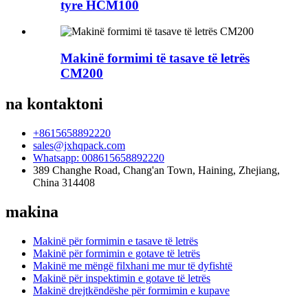
tyre HCM100
Makinë formimi të tasave të letrës
CM200
na kontaktoni
+8615658892220
sales@jxhqpack.com
Whatsapp: 008615658892220
389 Changhe Road, Chang'an Town, Haining, Zhejiang,
China 314408
makina
Makinë për formimin e tasave të letrës
Makinë për formimin e gotave të letrës
Makinë me mëngë filxhani me mur të dyfishtë
Makinë për inspektimin e gotave të letrës
Makinë drejtkëndëshe për formimin e kupave