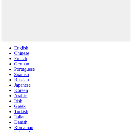
English
Chinese
French
German
Portuguese
Spanish
Russian
Japanese
Korean
Arabic
Irish
Greek
Turkish
Italian
Danish
Romanian