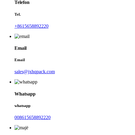
Telefon
Tel.
+8615658892220
Email
Email
sales@jxhqpack.com
Whatsapp
whatsapp
008615658892220