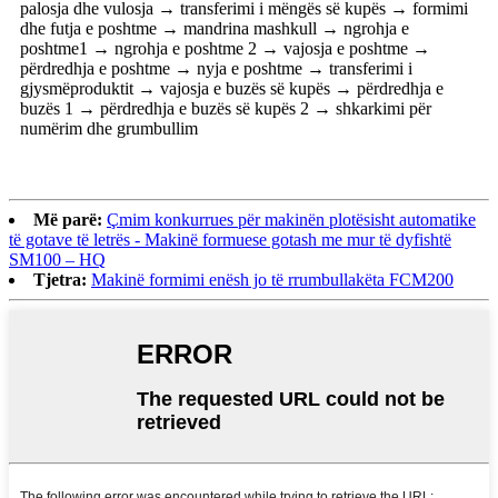
palosja dhe vulosja → transferimi i mëngës së kupës → formimi
dhe futja e poshtme → mandrina mashkull → ngrohja e
poshtme1 → ngrohja e poshtme 2 → vajosja e poshtme →
përdredhja e poshtme → nyja e poshtme → transferimi i
gjysmëproduktit → vajosja e buzës së kupës → përdredhja e
buzës 1 → përdredhja e buzës së kupës 2 → shkarkimi për
numërim dhe grumbullim
Më parë:
Çmim konkurrues për makinën plotësisht automatike
të gotave të letrës - Makinë formuese gotash me mur të dyfishtë
SM100 – HQ
Tjetra:
Makinë formimi enësh jo të rrumbullakëta FCM200