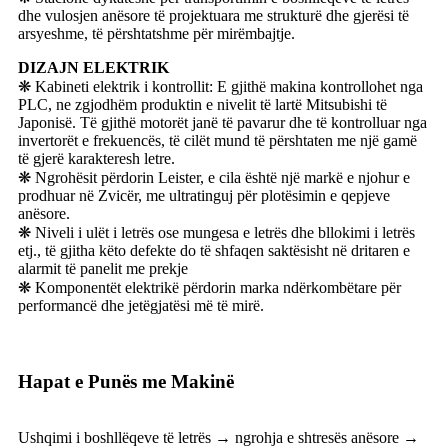
dhe vulosjen anësore të projektuara me strukturë dhe gjerësi të
arsyeshme, të përshtatshme për mirëmbajtje.
DIZAJN ELEKTRIK
❋ Kabineti elektrik i kontrollit: E gjithë makina kontrollohet nga
PLC, ne zgjodhëm produktin e nivelit të lartë Mitsubishi të
Japonisë. Të gjithë motorët janë të pavarur dhe të kontrolluar nga
invertorët e frekuencës, të cilët mund të përshtaten me një gamë
të gjerë karakteresh letre.
❋ Ngrohësit përdorin Leister, e cila është një markë e njohur e
prodhuar në Zvicër, me ultratinguj për plotësimin e qepjeve
anësore.
❋ Niveli i ulët i letrës ose mungesa e letrës dhe bllokimi i letrës
etj., të gjitha këto defekte do të shfaqen saktësisht në dritaren e
alarmit të panelit me prekje
❋ Komponentët elektrikë përdorin marka ndërkombëtare për
performancë dhe jetëgjatësi më të mirë.
Hapat e Punës me Makinë
Ushqimi i boshllëqeve të letrës → ngrohja e shtresës anësore →