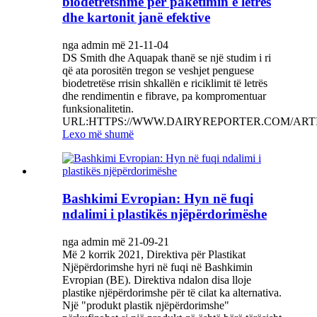
biodetretshme për paketimin e letrës
dhe kartonit janë efektive
nga admin më 21-11-04
DS Smith dhe Aquapak thanë se një studim i ri
që ata porositën tregon se veshjet penguese
biodetretëse rrisin shkallën e riciklimit të letrës
dhe rendimentin e fibrave, pa kompromentuar
funksionalitetin.
URL:HTTPS://WWW.DAIRYREPORTER.COM/ARTICL
Lexo më shumë
Bashkimi Evropian: Hyn në fuqi
ndalimi i plastikës njëpërdorimëshe
nga admin më 21-09-21
Më 2 korrik 2021, Direktiva për Plastikat
Njëpërdorimshe hyri në fuqi në Bashkimin
Evropian (BE). Direktiva ndalon disa lloje
plastike njëpërdorimshe për të cilat ka alternativa.
Një "produkt plastik njëpërdorimshe"