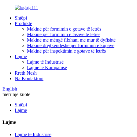
Shtëpi
Produkte
Makinë për formimin e gotave të letrës
Makinë për formimin e tasave të letrës
Makinë me mëngë filxhani me mur të dyfishtë
Makinë drejtkëndëshe për formimin e kupave
Makinë për inspektimin e gotave të letrës
Lajme
Lajme të Industrisë
Lajme të Kompanisë
Rreth Nesh
Na Kontaktoni
English
merr një kuotë
Shtëpi
Lajme
Lajme
Lajme të Industrisë