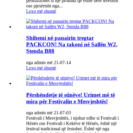
përkufizohet si një produkt që është bërë tërësisht
ose pjesërisht nga...
Lexo më shumë
Shihemi në panairin tregtar
PACKCON! Na takoni në Sallën W2,
Stenda B88
nga admin më 21-07-14
Lexo më shumë
Përshëndetje të stinëve! Urimet më të
mira për Festivalin e Mesvjeshtës!
nga admin më 21-07-03
Festivali i Mesvjeshtës, i njohur edhe si Festivali i
Hënës ose Festivali i Kekëve të Hënës, është një
festival tradicional që festohet. Është një nga