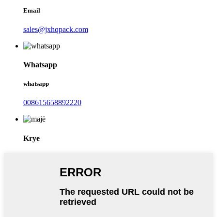
Email
sales@jxhqpack.com
Whatsapp
whatsapp
008615658892220
Krye