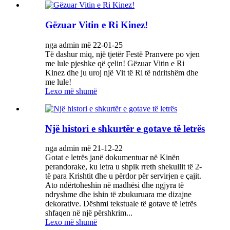
Gëzuar Vitin e Ri Kinez!
nga admin më 22-01-25
Të dashur miq, një tjetër Festë Pranvere po vjen
me lule pjeshke që çelin! Gëzuar Vitin e Ri
Kinez dhe ju uroj një Vit të Ri të ndritshëm dhe
me lule!
Lexo më shumë
Një histori e shkurtër e gotave të letrës
nga admin më 21-12-22
Gotat e letrës janë dokumentuar në Kinën
perandorake, ku letra u shpik rreth shekullit të 2-
të para Krishtit dhe u përdor për servirjen e çajit.
Ato ndërtoheshin në madhësi dhe ngjyra të
ndryshme dhe ishin të zbukuruara me dizajne
dekorative. Dëshmi tekstuale të gotave të letrës
shfaqen në një përshkrim...
Lexo më shumë