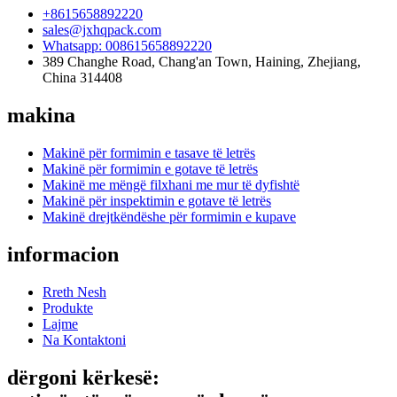
+8615658892220
sales@jxhqpack.com
Whatsapp: 008615658892220
389 Changhe Road, Chang'an Town, Haining, Zhejiang,
China 314408
makina
Makinë për formimin e tasave të letrës
Makinë për formimin e gotave të letrës
Makinë me mëngë filxhani me mur të dyfishtë
Makinë për inspektimin e gotave të letrës
Makinë drejtkëndëshe për formimin e kupave
informacion
Rreth Nesh
Produkte
Lajme
Na Kontaktoni
dërgoni kërkesë: