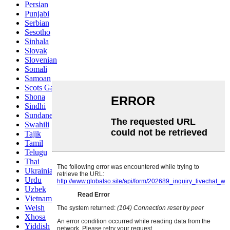
Persian
Punjabi
Serbian
Sesotho
Sinhala
Slovak
Slovenian
Somali
Samoan
Scots Gaelic
Shona
Sindhi
Sundanese
Swahili
Tajik
Tamil
Telugu
Thai
Ukrainian
Urdu
Uzbek
Vietnamese
Welsh
Xhosa
Yiddish